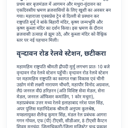
प्रथम बार बृजमंडल में आगमन और मथुरा-वृंदावन का
एकदिवसीय भ्रमण ब्रजवासियों के लिए खुशी का अवसर बन
गया। महाराजा एक्सप्रेस ट्रेन से दिल्ली से प्रस्थान कर
राष्ट्रपति मुर्मु ने बांके बिहारी मंदिर, कृष्ण जन्मभूमि और
कृष्ण कुब्जा मंदिर का दर्शन किया। इस भ्रमण के दौरान
ब्रजवासी उत्साह से झूम उठे, और कुब्जा मंदिर को वैश्विक
स्तर पर नई पहचान मिली।
वृन्दावन रोड रेलवे स्टेशन, छटीकरा
महामहिम राष्ट्रपति श्रीमती द्रौपदी मुर्मु लगभग प्रातः 10 बजे
वृन्दावन रोड रेलवे स्टेशन पहुँची। वृन्दावन रोड रेलवे स्टेशन
पर महामहिम राष्ट्रपति का स्वागत गन्ना विकास एवं चीनी
उद्योग मंत्री लक्ष्मी नारायण चौधरी, महापौर विनोद अग्रवाल,
लै0 जनरल वी0 हरिहरन (अति विशिष्ट सेवा मेडल, सेना
मेडल, जनरल ऑफिसर कमांडिंग, 1 कोर मथुरा),
महाप्रबंधक उत्तर मध्य रेलवे इलाहाबाद नरेश पाल सिंह,
अपर पुलिस महानिदेशक श्रीमती अनुपम कुलश्रेष्ठ,
मण्डलायुक्त शैलेन्द्र कुमार सिंह, मंडल रेल प्रबंधक आगरा
गगन गोयल, एफ (पी) टीएसी, सीडीआर, 8 टीएसी कैप्टन
शिवम मनचंदा, जिलाधिकारी/जिला मजिस्ट्रेट चन्द्र प्रकाश