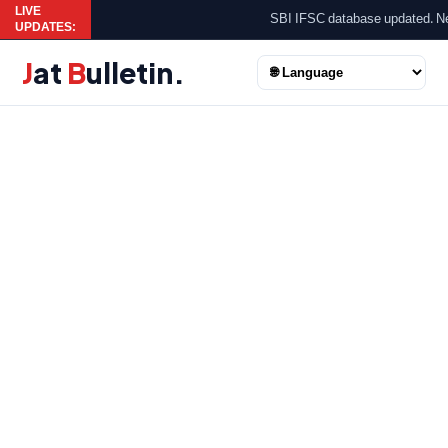
LIVE
SBI IFSC database updated. New Ladli
UPDATES:
J
at
B
ulletin
.