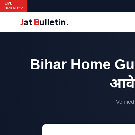
LIVE
UPDATES:
J
at
B
ulletin
.
Bihar Home Gua
आवेद
Verifie