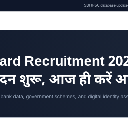
SBI IFSC database updated. New Ladli 
rd Recruitment 2025:
न शुरू, आज ही करें अ
d bank data, government schemes, and digital identity ass