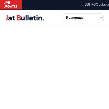
LIVE
SBI IFSC database 
UPDATES:
J
at
B
ulletin
.