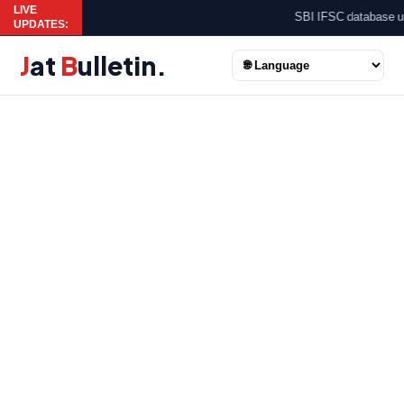
LIVE
SBI IFSC database upd
UPDATES:
J
at
B
ulletin
.