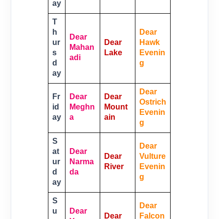
Ay
T
H
Dear
Dear
Ur
Dear
Hawk
Mahan
S
Lake
Evenin
Adi
D
G
Ay
Dear
Fr
Dear
Dear
Ostrich
Id
Meghn
Mount
Evenin
Ay
A
Ain
G
S
Dear
At
Dear
Dear
Vulture
Ur
Narma
River
Evenin
D
Da
G
Ay
S
Dear
U
Dear
Dear
Falcon