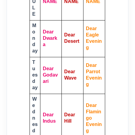
U
NAME
NAME
NAME
L
E
M
Dear
O
Dear
Dear
Eagle
N
Dwark
Desert
Evenin
D
A
G
Ay
T
Dear
U
Dear
Dear
Parrot
Es
Godav
Wave
Evenin
D
Ari
G
Ay
W
E
Dear
D
Flamin
Dear
Dear
N
Go
Indus
Hill
Es
Evenin
D
G