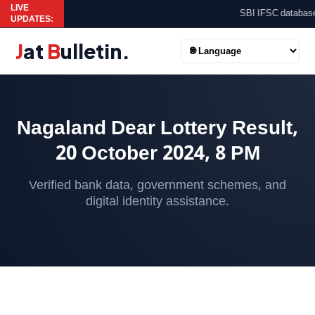
LIVE
SBI IFSC database up
UPDATES:
J
at
B
ulletin
.
Nagaland Dear Lottery Result,
20 October 2024, 8 PM
Verified bank data, government schemes, and
digital identity assistance.